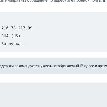
ете направить обращение по адресу электронной почты:
i
216.73.217.99
США (US)
Загрузка...
ддержки рекомендуется указать отображаемый IP-адрес и время