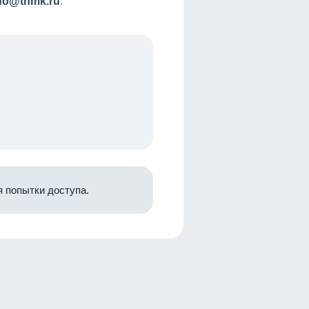
nfo@tnmk.ru
.
 попытки доступа.