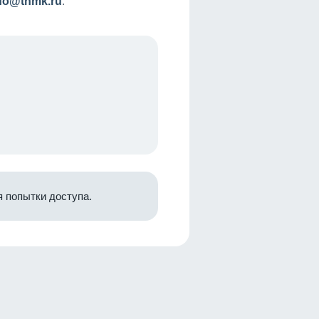
nfo@tnmk.ru
.
 попытки доступа.