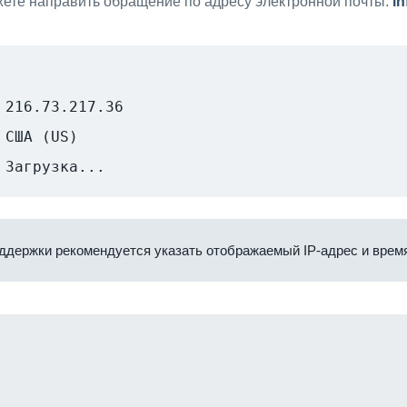
ете направить обращение по адресу электронной почты:
i
216.73.217.36
США (US)
Загрузка...
ддержки рекомендуется указать отображаемый IP-адрес и время