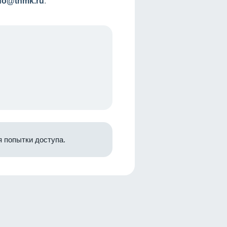
nfo@tnmk.ru
.
 попытки доступа.